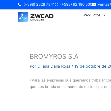
Ir
(+598) 2628 7841
(+598) 92 190 500
ventas
al
Productos
contenido
BROMYROS S.A
Por
Liliana Dalla Rosa
/
19 de octubre de 
«Para las empresas que queremos trabajar con
que nos brinda en el momento de trabajar en 